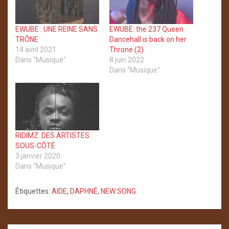
EWUBE : UNE REINE SANS
EWUBE: the 237 Queen
TRÔNE
Dancehall is back on her
14 avril 2021
Throne (2)
Dans "Musique"
8 juin 2022
Dans "Musique"
RIDIMZ: DES ARTISTES
SOUS-CÔTÉ
3 janvier 2020
Dans "Musique"
Étiquettes:
AIDE
,
DAPHNÉ
,
NEW SONG