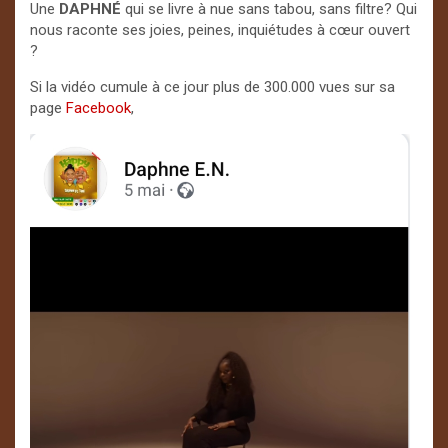
Une
DAPHNÉ
qui se livre à nue sans tabou, sans filtre? Qui
nous raconte ses joies, peines, inquiétudes à cœur ouvert
?
Si la vidéo cumule à ce jour plus de 300.000 vues sur sa
page
Facebook
,