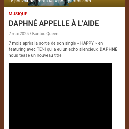
Le pouvoir des mots ©️ Depositphotos.com
MUSIQUE
DAPHNÉ APPELLE À L’AIDE
7 mai 2025
Bantou Queen
7 mois après la sortie de son single « HAPPY » en
featuring avec TENI qui a eu un écho silencieux,
DAPHNÉ
nous tease un nouveau titre.
Lecteur
vidéo