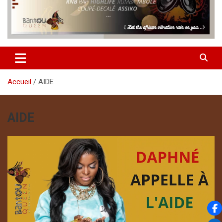
Accueil
AIDE
AIDE