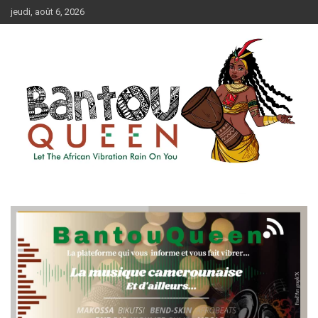
Aller
jeudi, août 6, 2026
au
contenu
Let The African Vibration Rain On You
BANTOUQUEEN