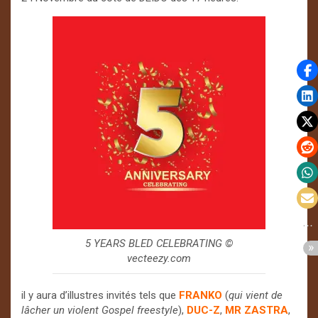
5 YEARS BLED CELEBRATING ©
vecteezy.com
il y aura d’illustres invités tels que
FRANKO
(
qui vient de
lâcher un violent Gospel freestyle
),
DUC-Z
,
MR ZASTRA
,