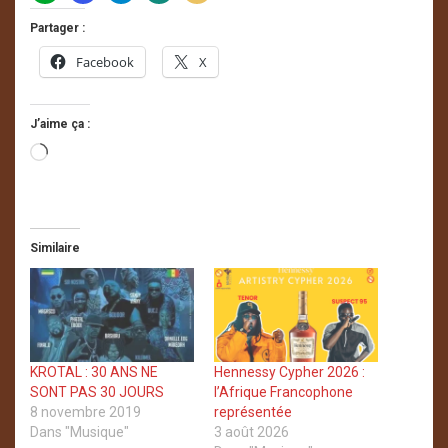
Partager :
Facebook
X
J’aime ça :
Chargement…
Similaire
KROTAL : 30 ANS NE
Hennessy Cypher 2026 :
SONT PAS 30 JOURS
l’Afrique Francophone
8 novembre 2019
représentée
Dans "Musique"
3 août 2026