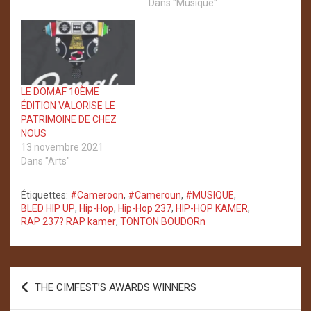
Dans "Musique"
LE DOMAF 10ÈME
ÉDITION VALORISE LE
PATRIMOINE DE CHEZ
NOUS
13 novembre 2021
Dans "Arts"
Étiquettes:
#Cameroon
,
#Cameroun
,
#MUSIQUE
,
BLED HIP UP
,
Hip-Hop
,
Hip-Hop 237
,
HIP-HOP KAMER
,
RAP 237? RAP kamer
,
TONTON BOUDORn
Navigation
THE CIMFEST’S AWARDS WINNERS
de