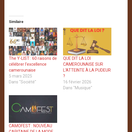
Similaire
The Y-LIST : 60 raisons de
QUE DIT LA LOI
célébrer l’excellence
CAMEROUNAISE SUR
camerounaise
L’ATTEINTE À LA PUDEUR
5 mars 2025
?
Dans "Société"
16 février 2026
Dans "Musique"
CAMOFEST : NOUVEAU
CAPITAINE DE LA MODE