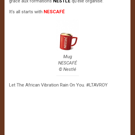
grâce aux formations
NESTLÉ
qu’elle organise.
It’s all starts with
NESCAFÉ
Mug
NESCAFÉ
©️ Nestlé
Let The African Vibration Rain On You. #LTAVROY