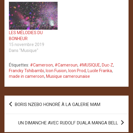
LES MÉLODIES DU
BONHEUR
15 novembre 2019
Dans "Musique"
Étiquettes:
#Cameroon
,
#Cameroun
,
#MUSIQUE
,
Duc-Z
,
Francky Tshibambi
,
Icon Fusion
,
Icon Prod
,
Lucile Franka
,
made in cameroon
,
Musique camerounaise
Navigation
BORIS NZEBO HONORÉ À LA GALERIE MAM
de
l’article
UN DIMANCHE AVEC RUDOLF DUALA MANGA BELL