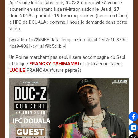
Après une longue absence,
DUC-Z
nous invite à venir le
soutenir en assistant à sa ré-intronisation le
Jeudi 27
Juin
2019
à partir de
19 heures
précises (heure du blanc)
à l’IFC de DOUALA ; comme il nous le demande dans cette
vidéo.
[wpvideo 1n72kMKE data-temp-aztec-id= »bfec2e1f-379c-
4ca9-8061-c41a1f9b5d1b »]
Un Roi ne marchant pas seul, il sera accompagné du Seul
et Unique
FRANCKY TSHIMAMBI
et de la Jeune Talent
LUCILE
FRANCKA
(future pépite?)