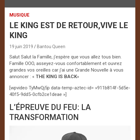
MUSIQUE
LE KING EST DE RETOUR,VIVE LE
KING
19 juin 2019
Bantou Queen
Salut Salut la Famille, j’espère que vous allez tous bien.
Famille OOO, asseyez-vous confortablement et ouvrez
grandes vos oreilles car j’ai une Grande Nouvelle à vous
annoncer : «
THE KING IS BACK
»
[wpvideo TyMwQj5p data-temp-aztec-id= »911b814f-5d5e-
40f5-9dd5-0cfb2ce1deae »]
L’ÉPREUVE DU FEU: LA
TRANSFORMATION