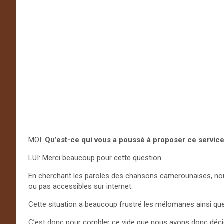
MOI:
Qu’est-ce qui vous a poussé à proposer ce service
LUI: Merci beaucoup pour cette question.
En cherchant les paroles des chansons camerounaises, nou
ou pas accessibles sur internet.
Cette situation a beaucoup frustré les mélomanes ainsi qu
C’est donc pour combler ce vide que nous avons donc déci