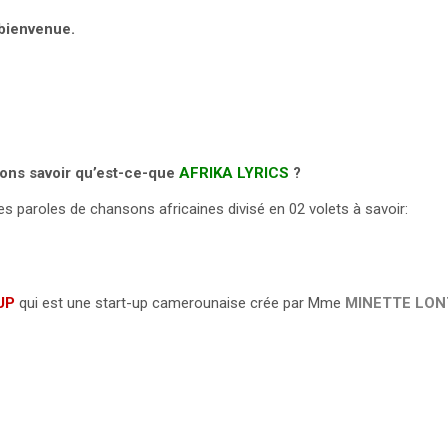
bienvenue.
ions savoir qu’est-ce-que
AFRIKA
LYRICS
?
des paroles de chansons africaines divisé en 02 volets à savoir:
OUP
qui est une start-up camerounaise crée par Mme
MINETTE LON