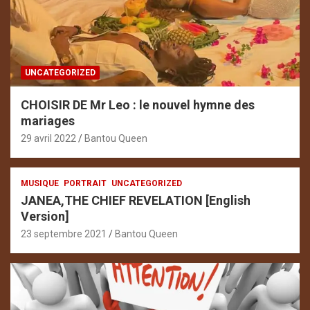
UNCATEGORIZED
CHOISIR DE Mr Leo : le nouvel hymne des
mariages
29 avril 2022
Bantou Queen
MUSIQUE
PORTRAIT
UNCATEGORIZED
JANEA,THE CHIEF REVELATION [English
Version]
23 septembre 2021
Bantou Queen