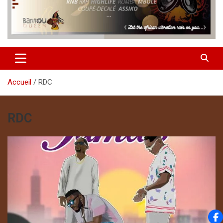
Accueil
RDC
RDC