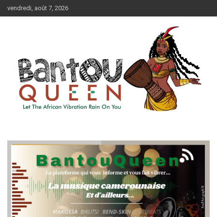
Aller
vendredi, août 7, 2026
au
contenu
Let The African Vibration Rain On You
BANTOUQUEEN