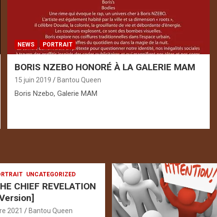
NEWS
PORTRAIT
BORIS NZEBO HONORÉ À LA GALERIE MAM
15 juin 2019
Bantou Queen
Boris Nzebo, Galerie MAM
RTRAIT
UNCATEGORIZED
HE CHIEF REVELATION
 Version]
re 2021
Bantou Queen