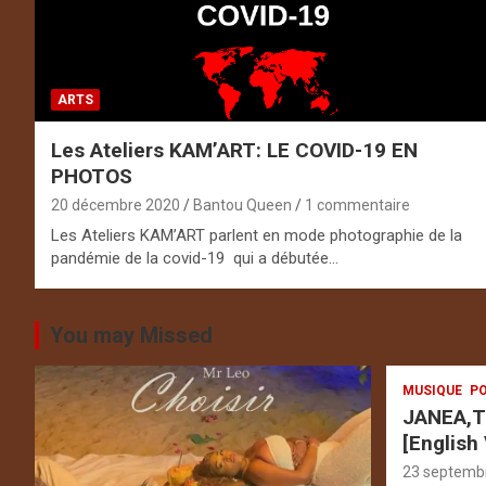
ARTS
Les Ateliers KAM’ART: LE COVID-19 EN
PHOTOS
20 décembre 2020
Bantou Queen
1 commentaire
Les Ateliers KAM’ART parlent en mode photographie de la
pandémie de la covid-19 qui a débutée…
You may Missed
MUSIQUE
PO
JANEA,T
[English
23 septemb