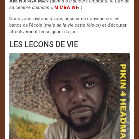
Aka NJINGA MAN
(dont
il a d’ailleurs emprunté le titre de
sa
célèbre chanson
«
MIMBA WI
«
)
Nous vous invitons à vous asseoir de nouveau sur les
bancs de l’école
(mais de la vie cette fois-ci)
et d’écouter
attentivement l’enseignant du jour.
LES LECONS DE VIE