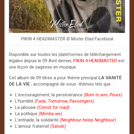
PIKIN 4 HEADMASTER ©️ Mister Elad Facebook
Disponible sur toutes les plateformes de téléchargement
légales depuis le 09 Avril dernier,
PIKIN 4 HEADMASTER
est
une leçon de sagesse en musique.
Cet album de 09 titres a pour thème principal
LA VANITÉ
DE LA VIE
; accompagné de sous -thèmes tels que :
L’encouragement, la persévérance
(Born to win, Pours)
L’humilité
(Fade, Tomorrow, Passengers)
La jalousie
(Comot for road)
La politique
(Mimba we)
L’entraide, la solidarité
(Neighbour helep Neighbour)
L’amour fraternel
(Salute)