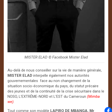
MISTER ELAD ©️ Facebook Mister Elad
Au-delà de nous conseiller sur la vie de manière générale,
MISTER ELAD
interpelle également nos autorités
gouvernementales face au non changement de la
situation socio-économique du pays, du statut précaire
des jeunes et de la continuité de la crise sécuritaire dans le
NOSO, L’EXTRÊME-NORD et L’EST du Cameroun
(Mimba
we)
.
Tout comme son modèle
LAPIRO DE MBANGA, Mr