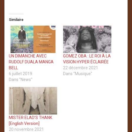
Similaire
UN DIMANCHE AVEC
GOMEZ OBA : LE ROI À LA
RUDOLF DUALA MANGA
VISION HYPER ÉCLAIRÉE
BELL
22 décembre 2021
6 juillet 2019
Dans "Musique"
Dans "News"
MISTER ELAD’S THANK
[English Version]
20 novembre 2021