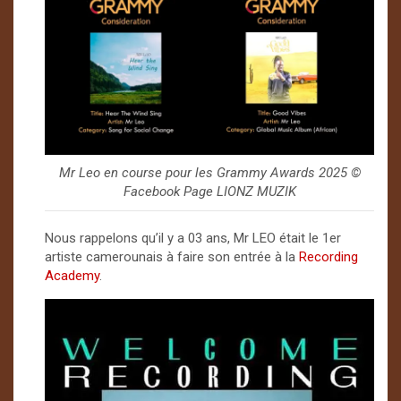
Mr Leo en course pour les Grammy Awards 2025 ©️
Facebook Page LIONZ MUZIK
Nous rappelons qu’il y a 03 ans, Mr LEO était le 1er
artiste camerounais à faire son entrée à la
Recording
Academy
.