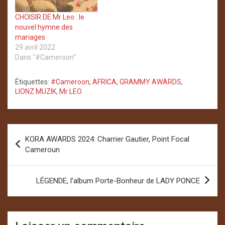
CHOISIR DE Mr Leo : le
nouvel hymne des
mariages
29 avril 2022
Dans "#Cameroon"
Étiquettes:
#Cameroon
,
AFRICA
,
GRAMMY AWARDS
,
LIONZ MUZIK
,
Mr LEO
Navigation
KORA AWARDS 2024: Charrier Gautier, Point Focal
de
Cameroun
l’article
LÉGENDE, l’album Porte-Bonheur de LADY PONCE