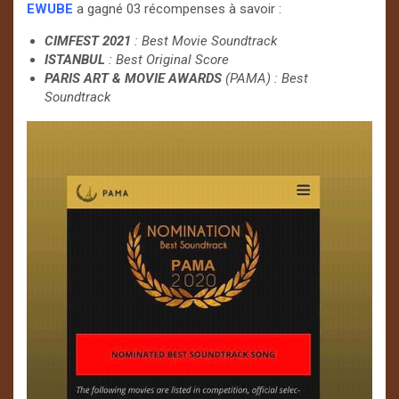
EWUBE
a gagné 03 récompenses à savoir :
CIMFEST 2021
: Best Movie Soundtrack
ISTANBUL
: Best Original Score
PARIS ART & MOVIE AWARDS
(PAMA) : Best
Soundtrack