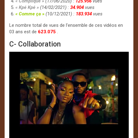
« Compliqué »
(17/06/2020) :
125.956
vues
« Kpé Kpé »
(14/02/2021) :
34.904
vues
« Comme ça »
(10/12/2021) :
183.934
vues
Le nombre total de vues de l’ensemble de ces vidéos en
03 ans est de
623.075
.
C- Collaboration