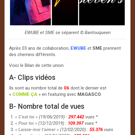
EWUBE et SME se séparent © Bantouqueen
Après 03 ans de collaboration,
EWUBE
et
SME
prennent
des chemins différents.
Voici le Bilan de cette union.
A- Clips vidéos
Ils sont au nombre total de
06
dont le dernier est
«
COMME ÇA
» en featuring avec
MAGASCO
.
B- Nombre total de vues
« C’est toi »
(19/06/2019) :
297.442
vues *
« Pour toi »
(12/12/2019) :
109.397
vues *
« Laisse-moi t’aimer »
(12/02/2020) :
55.376
vues