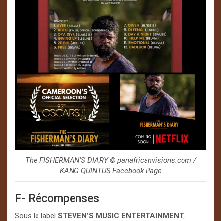
The FISHERMAN’S DIARY © panafricanvisions.com /
KANG QUINTUS Facebook Page
F- Récompenses
Sous le label
STEVEN’S MUSIC ENTERTAINMENT,