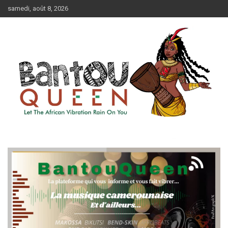
Aller
samedi, août 8, 2026
au
contenu
Let The African Vibration Rain On You
BANTOUQUEEN