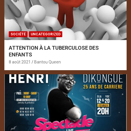
SOCIÉTÉ
UNCATEGORIZED
ATTENTION À LA TUBERCULOSE DES
ENFANTS
8 août 2021
Bantou Queen