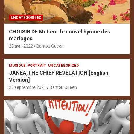
UNCATEGORIZED
CHOISIR DE Mr Leo : le nouvel hymne des
mariages
29 avril 2022
Bantou Queen
MUSIQUE
PORTRAIT
UNCATEGORIZED
JANEA,THE CHIEF REVELATION [English
Version]
23 septembre 2021
Bantou Queen