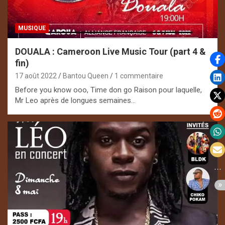
MUSIQUE
DOUALA : Cameroon Live Music Tour (part 4 &
fin)
17 août 2022
Bantou Queen
1 commentaire
Before you know ooo, Time don go Raison pour laquelle,
Mr Leo après de longues semaines…