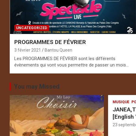
UNCATEGORIZED
PROGRAMMES DE FÉVRIER
3 février 2021
Bantou Queen
Les PROGRAMMES DE FÉVRIER sont les différents
évènements qui vont vous permettre de passer un mois…
You may Missed
MUSIQUE
PO
JANEA,T
[English
23 septemb