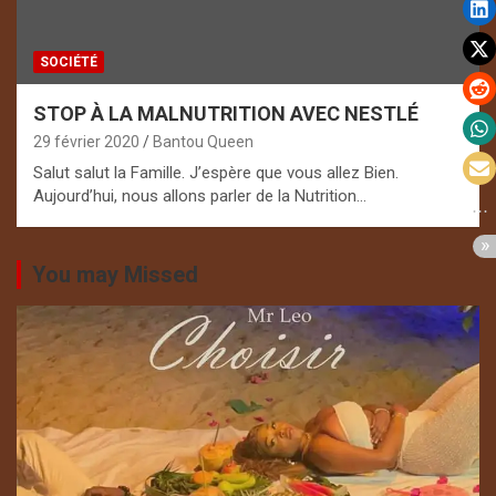
SOCIÉTÉ
STOP À LA MALNUTRITION AVEC NESTLÉ
29 février 2020
Bantou Queen
Salut salut la Famille. J’espère que vous allez Bien.
Aujourd’hui, nous allons parler de la Nutrition…
You may Missed