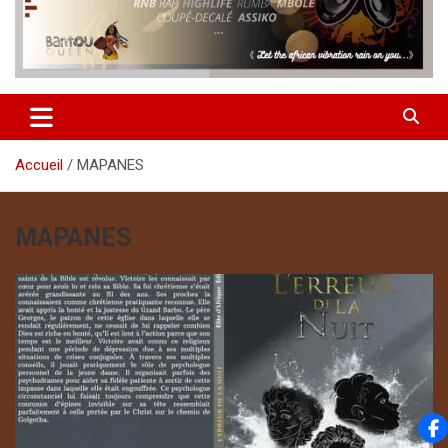
Accueil
MAPANES
MAPANES