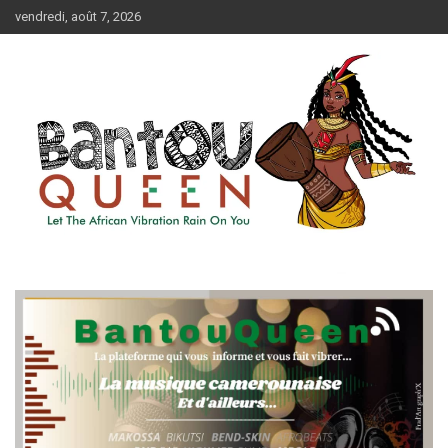
Aller
vendredi, août 7, 2026
au
contenu
Let The African Vibration Rain On You
BANTOUQUEEN