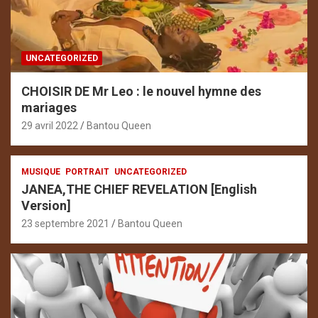
UNCATEGORIZED
CHOISIR DE Mr Leo : le nouvel hymne des
mariages
29 avril 2022
Bantou Queen
MUSIQUE
PORTRAIT
UNCATEGORIZED
JANEA,THE CHIEF REVELATION [English
Version]
23 septembre 2021
Bantou Queen