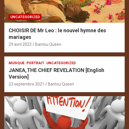
UNCATEGORIZED
CHOISIR DE Mr Leo : le nouvel hymne des
mariages
29 avril 2022
Bantou Queen
MUSIQUE
PORTRAIT
UNCATEGORIZED
JANEA,THE CHIEF REVELATION [English
Version]
23 septembre 2021
Bantou Queen