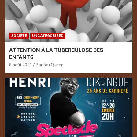
SOCIÉTÉ
UNCATEGORIZED
ATTENTION À LA TUBERCULOSE DES
ENFANTS
8 août 2021
Bantou Queen