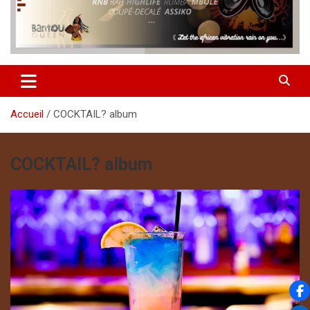
Accueil
COCKTAIL? album
COCKTAIL? album