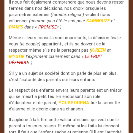
Il nous fait également comprendre que nous devons rester
fermes dans nos décisions, nos choix lorsque les
paramètres externes
(famille, religion)
veulent nous
influencer
(comme ça a été le cas pour
KAMNOUZE
et
DIAM’S
dans «
PROMISE
« )
Même si leurs conseils sont importants, la décision finale
vous
(le couple)
appartient ; et ils se doivent de la
respecter même s’ils ne la partagent pas
(
K-REEN
et
MYSTIK
l’expriment clairement dans «
LE FRUIT
DÉFENDU
« )
S’il y a un sujet de société dont on parle de plus en plus,
c’est l’autorité des parents sur leurs enfants.
Le respect des enfants envers leurs parents est un trésor
qui se meurt à petit feu. En endossant son rôle
d’éducateur et de parent,
YOUSSOUPHA
tire la sonnette
d’alarme et le décrie dans sa chanson.
Il applique à la lettre cette valeur africaine qui veut que le
parent a toujours raison. Et même si les faits lui donnent
tort, il faut que l’enfant sache et retienne QUI est l’autorité.