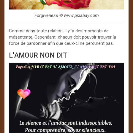
Forgiveness ©️ www.pixabay.com
Comme dans toute relation, il y’ a des moments de
mésentente. Cependant chacun doit pouvoir trouver la
force de pardonner afin que ceux-ci ne perdurent pas.
L’AMOUR NON DIT