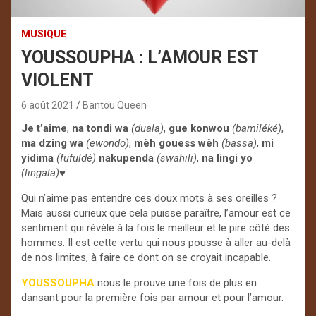
MUSIQUE
YOUSSOUPHA : L’AMOUR EST
VIOLENT
6 août 2021
Bantou Queen
Je t’aime
,
na tondi wa
(duala)
,
gue
konwou
(bamiléké)
,
ma dzing wa
(ewondo)
,
mèh gouess wêh
(bassa)
,
mi
yidima
(fufuldé)
nakupenda
(swahili)
,
na lingi yo
(lingala)♥
Qui n’aime pas entendre ces doux mots à ses oreilles ?
Mais aussi curieux que cela puisse paraître, l’amour est ce
sentiment qui révèle à la fois le meilleur et le pire côté des
hommes. Il est cette vertu qui nous pousse à aller au-delà
de nos limites, à faire ce dont on se croyait incapable.
YOUSSOUPHA
nous le prouve une fois de plus en
dansant pour la première fois par amour et pour l’amour.