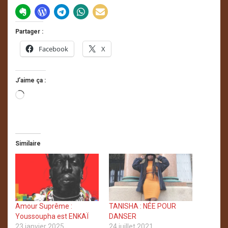
Partager :
Facebook
X
J’aime ça :
Chargement…
Similaire
Amour Suprême :
TANISHA : NÉE POUR
Youssoupha est ENKAÏ
DANSER
23 janvier 2025
24 juillet 2021