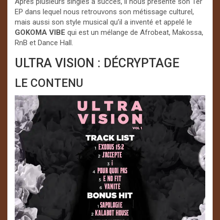
Après plusieurs singles à succès, il nous présente son 1er
EP dans lequel nous retrouvons son métissage culturel,
mais aussi son style musical qu’il a inventé et appelé le
GOKOMA VIBE
qui est un mélange de
Afrobeat, Makossa,
RnB et Dance Hall.
ULTRA VISION : DÉCRYPTAGE
LE CONTENU