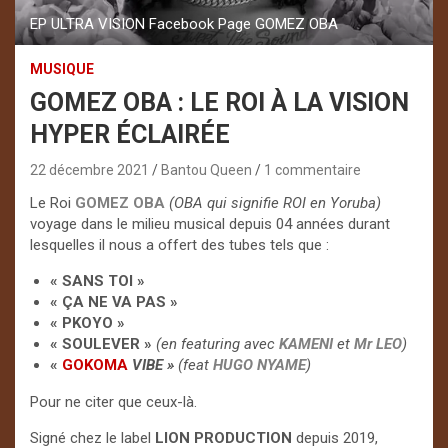
EP ULTRA VISION Facebook Page GOMEZ OBA
MUSIQUE
GOMEZ OBA : LE ROI À LA VISION
HYPER ÉCLAIRÉE
22 décembre 2021
Bantou Queen
1 commentaire
Le Roi
GOMEZ OBA
(OBA qui signifie ROI en Yoruba)
voyage dans le milieu musical depuis 04 années durant
lesquelles il nous a offert des tubes tels que :
« SANS TOI »
« ÇA NE VA PAS »
« PKOYO »
« SOULEVER »
(en featuring avec
KAMENI
et
Mr LEO
)
«
GOKOMA
VIBE »
(feat
HUGO NYAME
)
Pour ne citer que ceux-là.
Signé chez le label
LION PRODUCTION
depuis 2019,