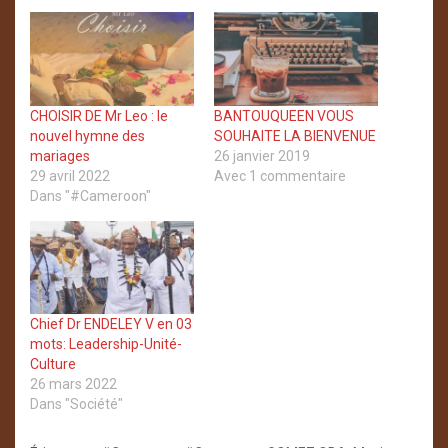
CHOISIR DE Mr Leo : le
BANTOUQUEEN VOUS
nouvel hymne des
SOUHAITE LA BIENVENUE
mariages
26 janvier 2019
29 avril 2022
Avec 1 commentaire
Dans "#Cameroon"
Chief Dr ENDELEY V en 03
mots: Leadership-Unité-
Culture
26 mars 2022
Dans "Société"