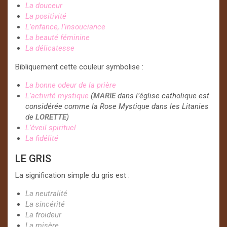
La douceur
La positivité
L’enfance, l’insouciance
La beauté féminine
La délicatesse
Bibliquement cette couleur symbolise :
La bonne odeur de la prière
L’activité mystique
(
MARIE
dans l’église catholique est
considérée comme la Rose Mystique dans les Litanies
de
LORETTE
)
L’éveil spirituel
La fidélité
LE GRIS
La signification simple du gris est :
La neutralité
La sincérité
La froideur
La misère