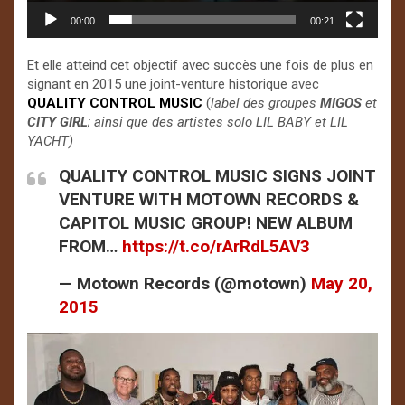
00:00
00:21
Et elle atteind cet objectif avec succès une fois de plus en
signant en 2015 une joint-venture historique avec
QUALITY CONTROL MUSIC
(
label des groupes
MIGOS
et
CITY GIRL
; ainsi que des artistes solo LIL BABY et LIL
YACHT)
QUALITY CONTROL MUSIC SIGNS JOINT
VENTURE WITH MOTOWN RECORDS &
CAPITOL MUSIC GROUP! NEW ALBUM
FROM…
https://t.co/rArRdL5AV3
— Motown Records (@motown)
May 20,
2015