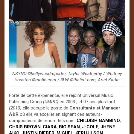
NSYNC ©️hollywoodreporter, Taylor Weatherby / Whitney
Houston ©️mofic.com / 3LW ©️thelist.com, Ariel Karlin
Forte de cette expérience, elle rejoint Universal Music
Publishing Group
(UMPG)
en 2003 ; et 07 ans plus tard
(2010)
elle occupe le poste de
Consultante et Manager
A&R
où elle va exceller en signant des auteurs-
compositeurs de renom tels que :
CHILDISH GAMBINO
,
CHRIS BROWN
,
CIARA
,
BIG SEAN
,
J-COLE
,
JHENE
AIKO
,
JUSTIN BIEBER
,
MIGUEL
,
KERI HILSON
,