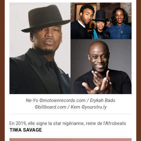
Ne-Yo ©️motownrecords.com / Erykah Badu
©️billboard.com / Kem ©️yourstru.ly
En 2019, elle signe la star nigérianne, reine de l’Afrobeats
TIWA SAVAGE
.