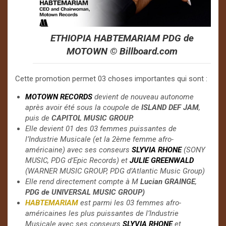
ETHIOPIA HABTEMARIAM PDG de
MOTOWN ©️ Billboard.com
Cette promotion permet 03 choses importantes qui sont :
MOTOWN RECORDS
devient de nouveau autonome
après avoir été sous la coupole de
ISLAND DEF JAM
,
puis de
CAPITOL MUSIC GROUP.
Elle devient 01 des 03 femmes puissantes de
l’Industrie Musicale (et la 2ème femme afro-
américaine) avec ses conseurs
SLYVIA
RHONE
(SONY
MUSIC, PDG d’Epic Records) et
JULIE GREENWALD
(WARNER MUSIC GROUP, PDG d’Atlantic Music Group)
Elle rend directement compte à M
Lucian GRAINGE
,
PDG de UNIVERSAL MUSIC GROUP)
HABTEMARIAM
est parmi les 03 femmes afro-
américaines les plus puissantes de l’Industrie
Musicale avec ses conseurs
SLYVIA RHONE
et