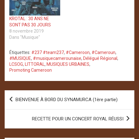
KROTAL : 30 ANS NE
SONT PAS 30 JOURS
8 novembre 2019
Dans "Musique"
Étiquettes:
#237 #team237
,
#Cameroon
,
#Cameroun
,
#MUSIQUE
,
#musiquecamerounaise
,
Délégué Régional
,
LCSOG
,
LITTORAL
,
MUSIQUES URBAINES
,
Promoting Cameroon
Navigation
BIENVENUE À BORD DU SYNAMURCA (1ère partie)
de
l’article
RECETTE POUR UN CONCERT ROYAL RÉUSSI