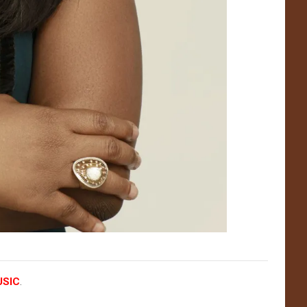
USIC
.