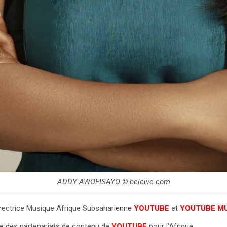
ADDY AWOFISAYO © beleive.com
irectrice Musique Afrique Subsaharienne
YOUTUBE
et
YOUTUBE M
ble des partenariats de contenu de
YOUTUBE
pour l’Afrique.